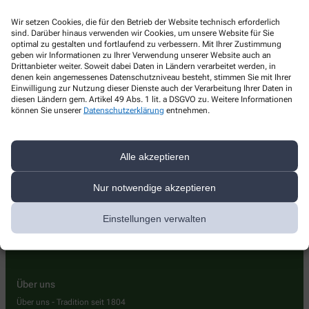
Wir setzen Cookies, die für den Betrieb der Website technisch erforderlich
sind. Darüber hinaus verwenden wir Cookies, um unsere Website für Sie
optimal zu gestalten und fortlaufend zu verbessern. Mit Ihrer Zustimmung
geben wir Informationen zu Ihrer Verwendung unserer Website auch an
Kontakt
Drittanbieter weiter. Soweit dabei Daten in Ländern verarbeitet werden, in
denen kein angemessenes Datenschutzniveau besteht, stimmen Sie mit Ihrer
Einwilligung zur Nutzung dieser Dienste auch der Verarbeitung Ihrer Daten in
Kloster-Apotheke
diesen Ländern gem. Artikel 49 Abs. 1 lit. a DSGVO zu. Weitere Informationen
können Sie unserer
Datenschutzerklärung
entnehmen.
Wassertorstr. 5
,
88316
Isny im Allgäu
07562 975560
Alle akzeptieren
07562 9755666
+497562975560
Nur notwendige akzeptieren
info@klosterapo-isny.de
Einstellungen verwalten
Über uns
Über uns - Tradition seit 1804